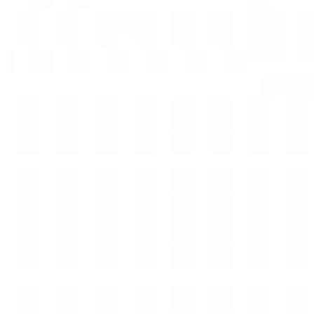
⚖️
So sánh
Tivi Xiaomi A Pro 75 Qled 2026
15.990.000₫
19.990.000₫
-
27
%
🇨🇳
Nội địa
🔥
HOT
⚖️
So sánh
Tivi Xiaomi Redmi X 75 inch 2025
17.490.000₫
23.990.000₫
-
26
%
🔥
Bán chạy
🇨🇳
Nội địa
⚖️
So sánh
Tivi Xiaomi Redmi A Pro 75 inch