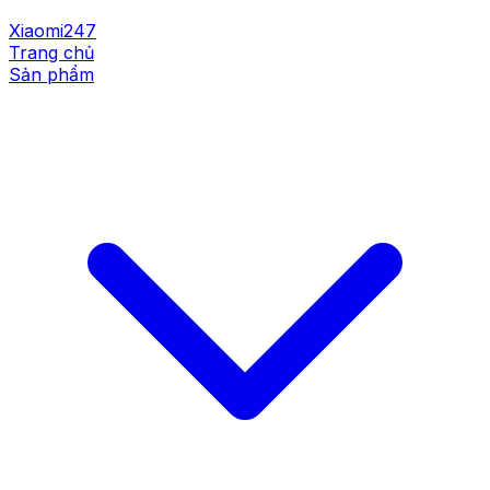
Xiaomi247
Trang chủ
Sản phẩm