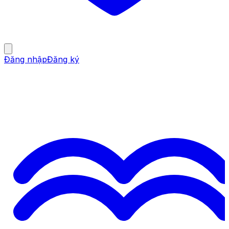
Đăng nhập
Đăng ký