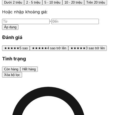
Dưới 2 triệu
2 - 5 triệu
5 - 10 triệu
10 - 20 triệu
Trên 20 triệu
Hoặc nhập khoảng giá:
-
Áp dụng
Đánh giá
★
★
★
★
★
5 sao
★
★
★
★
★
4 sao trở lên
★
★
★
★
★
3 sao trở lên
Tình trạng
Còn hàng
Hết hàng
Xóa bộ lọc