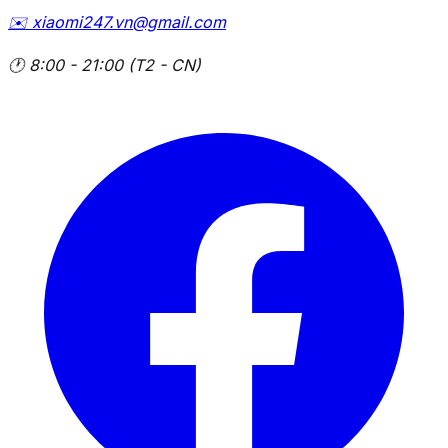
✉️
xiaomi247.vn@gmail.com
🕐
8:00 - 21:00 (T2 - CN)