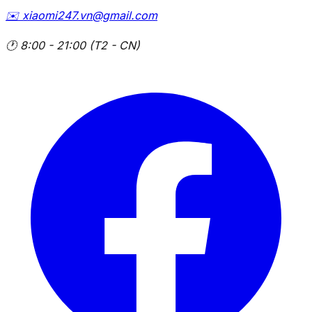
✉️
xiaomi247.vn@gmail.com
🕐
8:00 - 21:00 (T2 - CN)