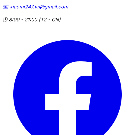
✉️
xiaomi247.vn@gmail.com
🕐
8:00 - 21:00 (T2 - CN)