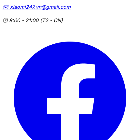
✉️
xiaomi247.vn@gmail.com
🕐
8:00 - 21:00 (T2 - CN)